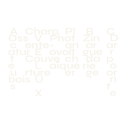
A
Charp
Pl
B
C
D
Oss
V
Phot
Zin
c
ente-
an
ar
ar
r
atur
E
ovolt
gue
t
Couve
ch
da
p
o
e
L
aïque
rie
u
rture
er
ge
or
n
bois
U
s
t
e
X