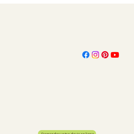
Contactez-nous
144 Chemin des Artisans
Z.I. les Sablonettes
01290 LAIZ
contact@cltf.fr
03 85 31 54 32
Demander votre devis en ligne