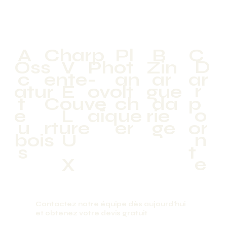
A
Charp
Pl
B
C
D
Oss
V
Phot
Zin
c
ente-
an
ar
ar
r
atur
E
ovolt
gue
t
Couve
ch
da
p
o
e
L
aïque
rie
u
rture
er
ge
or
n
bois
U
s
t
e
X
Contactez notre équipe dès aujourd'hui
et obtenez votre devis gratuit