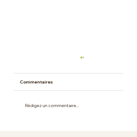
Commentaires
Rédigez un commentaire...
CLTF fête son anniversaire : 20 ans de
savoir-faire et deux surprises pour