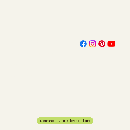
célébrer l'événement
Contactez-nous
144 Chemin des Artisans
Z.I. les Sablonettes
01290 LAIZ
contact@cltf.fr
03 85 31 54 32
Demander votre devis en ligne